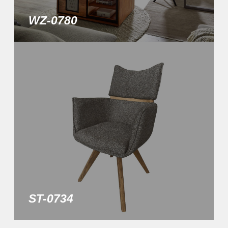
WZ-0780
ST-0734