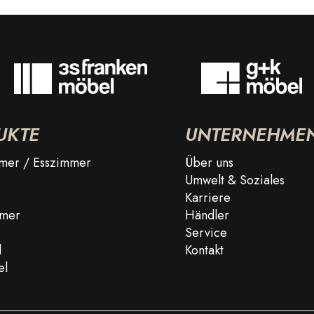
UKTE
UNTERNEHME
er / Esszimmer
Über uns
Umwelt & Soziales
Karriere
mmer
Händler
Service
l
Kontakt
el